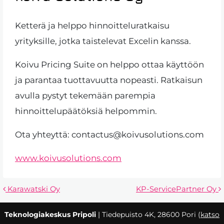
Ketterä ja helppo hinnoitteluratkaisu
yrityksille, jotka taistelevat Excelin kanssa.
Koivu Pricing Suite on helppo ottaa käyttöön
ja parantaa tuottavuutta nopeasti. Ratkaisun
avulla pystyt tekemään parempia
hinnoittelupäätöksiä helpommin.
Ota yhteyttä: contactus@koivusolutions.com
www.koivusolutions.com
Artikkelien selaus
Karawatski Oy
KP-ServicePartner Oy
Teknologiakeskus Pripoli
| Tiedepuisto 4K, 28600 Pori (
katso