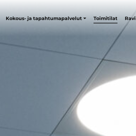
Kokous- ja tapahtumapalvelut
Toimitilat
Ravi