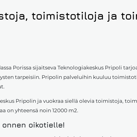
ja, toimistotiloja ja toim
hdassa Porissa sijaitseva Teknologiakeskus Pripoli tar
tysten tarpeisiin. Pripolin palveluihin kuuluu toimisto
t.
kus Pripolin ja vuokraa siellä olevia toimistoja, toim
avaa on yhteensä noin 12000 m2.
onnen oikotielle!