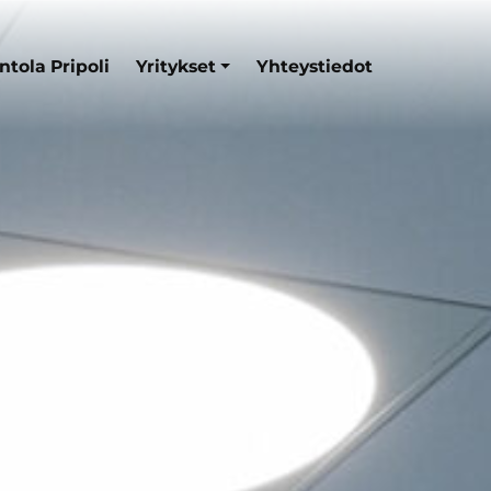
ntola Pripoli
Yritykset
Yhteystiedot