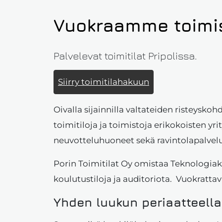
Vuokraamme toimisto
Palvelevat toimitilat Pripolissa.
Siirry toimitilahakuun
Oivalla sijainnilla valtateiden risteysko
toimitiloja ja toimistoja erikokoisten yri
neuvotteluhuoneet sekä ravintolapalvelu
Porin Toimitilat Oy omistaa Teknologiakes
koulutustiloja ja auditoriota. Vuokratt
Yhden luukun periaatteella 