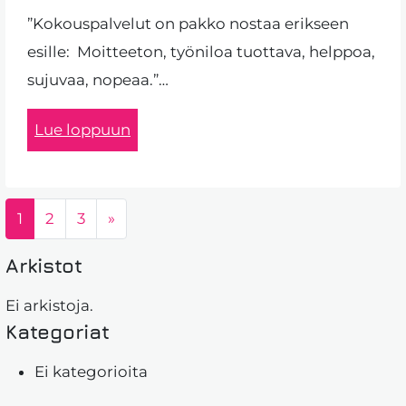
”Kokouspalvelut on pakko nostaa erikseen
esille: Moitteeton, työniloa tuottava, helppoa,
sujuvaa, nopeaa.”…
Lue loppuun
Artikkelien selaus
1
2
3
»
Arkistot
Ei arkistoja.
Kategoriat
Ei kategorioita